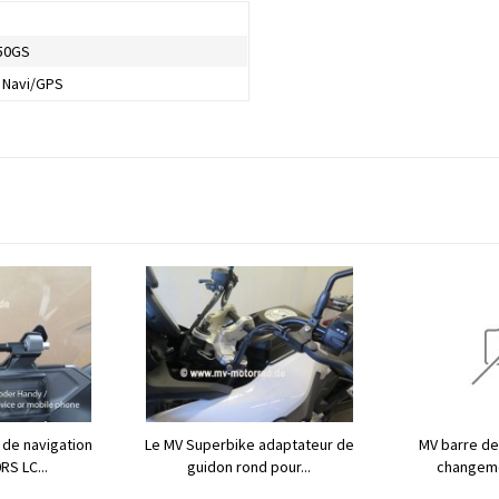
50GS
 Navi/GPS
 de navigation
Le MV Superbike adaptateur de
MV barre de
RS LC...
guidon rond pour...
changeme