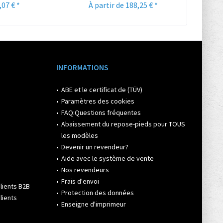
,07 € *
À partir de 188,25 € *
À pa
INFORMATIONS
ABE et le certificat de (TÜV)
Paramètres des cookies
FAQ:Questions fréquentes
Abaissement du repose-pieds pour TOUS
les modèles
Devenir un revendeur?
Aide avec le système de vente
Nos revendeurs
Frais d'envoi
lients B2B
Protection des données
lients
Enseigne d'imprimeur