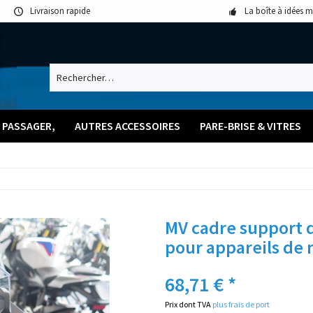
Livraison rapide
La boîte à idées 
 PASSAGER,
AUTRES ACCESSOIRES
PARE-BRISE & VITRES
MV cadre support 
pour appareils de 
68,71 € *
Prix dont TVA
plus frais de port