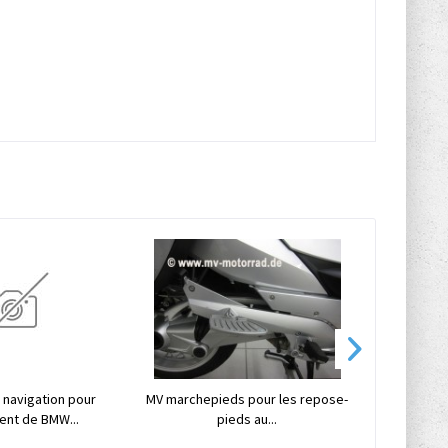
 navigation pour
MV marchepieds pour les repose-
MV cadre 
nt de BMW...
pieds au...
pou