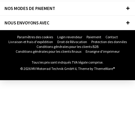
NOS MODES DE PAIEMENT
NOUS ENVOYONS AVEC
Paramètres des cookies
Login revendeur
Paiement
Contact
Livraison et frais d'expédition
Droit de Révocation
Protection des données
Conditions générales pour les clients B2B
Conditions générales pour les clients finaux
Enseigne d'imprimeur
Tous les prix sont indiqués TVA légale comprise.
© 2026 MV Motorrad Technik GmbH iL Theme by
ThemeWare®