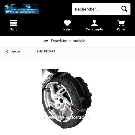
Menu
Mémo
Mon compte
Panier
Expédition mondiale
Aperçu
BMW K1200RS