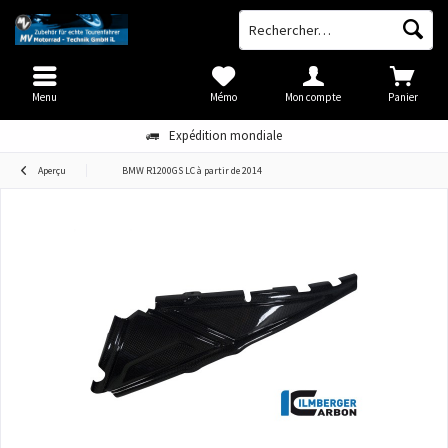
Menu
Mémo
Mon compte
Panier
Expédition mondiale
Aperçu
BMW R1200GS LC à partir de 2014