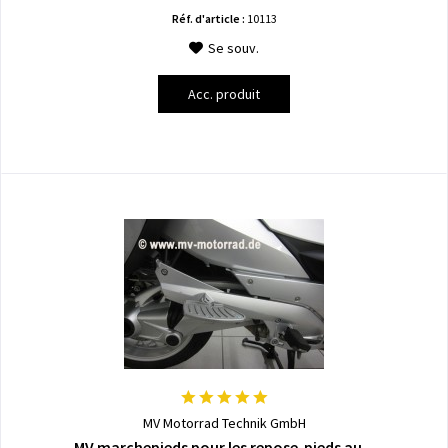
Réf. d'article :
10113
Se souv.
Acc. produit
MV Motorrad Technik GmbH
MV marchepieds pour les repose-pieds au...