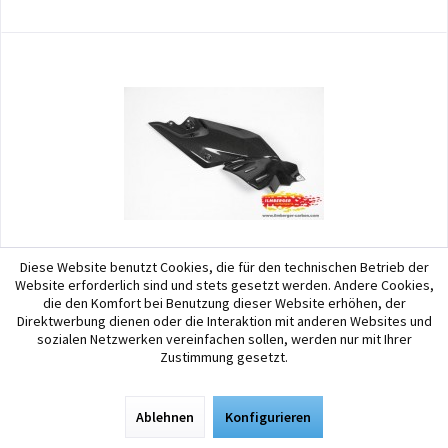
Diese Website benutzt Cookies, die für den technischen Betrieb der
Ilmberger
Website erforderlich sind und stets gesetzt werden. Andere Cookies,
die den Komfort bei Benutzung dieser Website erhöhen, der
BMW R1200R LC 2015+ Carbon Site Panel right...
Direktwerbung dienen oder die Interaktion mit anderen Websites und
sozialen Netzwerken vereinfachen sollen, werden nur mit Ihrer
The lower tankcover made of carbon for the BMW R1200R (LC) 2015+ is
Zustimmung gesetzt.
a direct replacement for the original component. Ilmberger designed
the part bigger than the original plastic part, to cover more the
injection parts, as well as the...
Ablehnen
Konfigurieren
329,90 € *