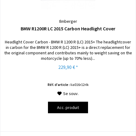
Ilmberger
BMW R1200R LC 2015 Carbon Headlight Cover
Headlight Cover Carbon - BMW R 1200 R (LC) 2015+ The headlightcover
in carbon for the BMW R 1200 R (LC) 2015+ is a direct replacement for
the original component and contributes mainly to weight saving on the
motorcycle (up to 70% less)...
229,90 € *
Réf. d'article :
lia016r12rlk
Se souv.
Acc. produit