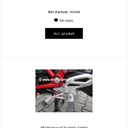
Réf. d'article :
901444
Se souv.
Acc. produit
MV Motorrad Technik GmbH