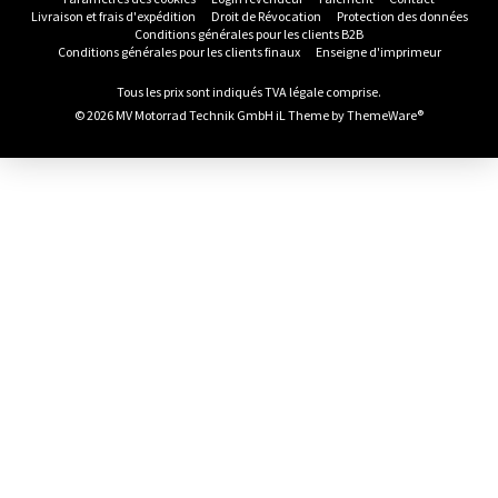
Livraison et frais d'expédition
Droit de Révocation
Protection des données
Conditions générales pour les clients B2B
Conditions générales pour les clients finaux
Enseigne d'imprimeur
Tous les prix sont indiqués TVA légale comprise.
© 2026 MV Motorrad Technik GmbH iL Theme by
ThemeWare®