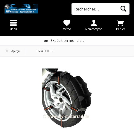
Menu
Mémo
Mon compte
Panier
Expédition mondiale
Aperçu
BMW F800GS