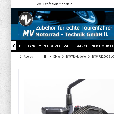
Expédition mondiale
PALETTES DE CHANGEMENT DE VITESSE
MARCHEPIED POUR LE

Aperçu
BMW
BMW R-Modelle
BMW R1200GS LC à