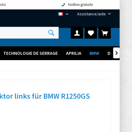
moto
Hotline gratuite
Assistance/aide
FR
TECHNOLOGIE DE SERRAGE
APRILIA
BMW
DUCATI

tor links für BMW R1250GS