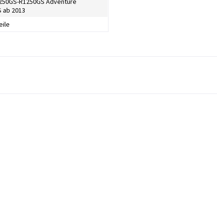
250GS-R1250GS Adventure
 ab 2013
eile