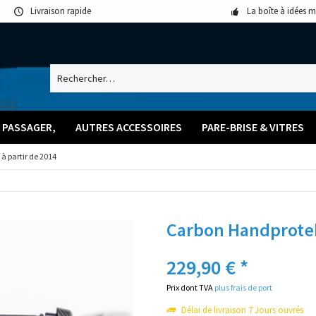
Livraison rapide
La boîte à idées 
 PASSAGER,
AUTRES ACCESSOIRES
PARE-BRISE & VITRES
 partir de 2014
Carbon Handprotek
229,90 € *
Prix dont TVA
plus frais de port
Délai de livraison 7 Jours ouvrés