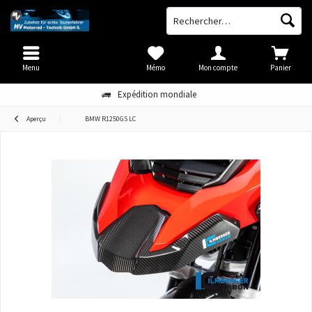
Menu
Mémo
Mon compte
Panier
Expédition mondiale
Aperçu
BMW R1250GS LC