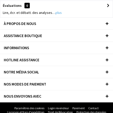
Évaluations
0
Lire, écr. et débatt. des analyses…
plus
À PROPOS DE NOUS
ASSISTANCE BOUTIQUE
INFORMATIONS
HOTLINE ASSISTANCE
NOTRE MÉDIA SOCIAL
NOS MODES DE PAIEMENT
NOUS ENVOYONS AVEC
Paramètres des cookies
Login revendeur
Paiement
Contact
Livraison et frais d'expédition
Droit de Révocation
Protection des données