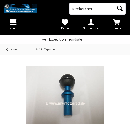
Menu
Mémo
Mon compte
Panier
Expédition mondiale
Aperçu
Aprilia Caponord