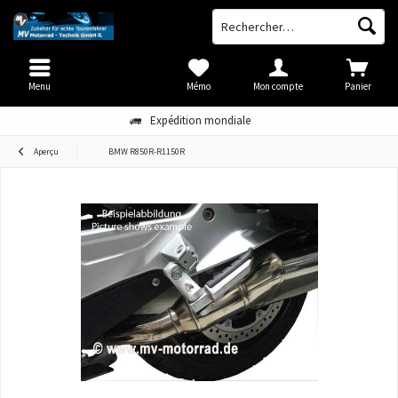
Menu
Mémo
Mon compte
Panier
Expédition mondiale
Aperçu
BMW R850R-R1150R