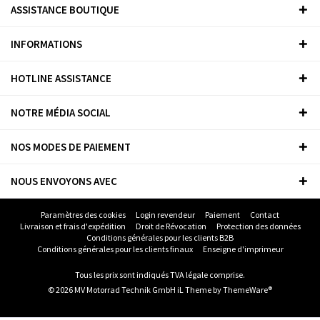
ASSISTANCE BOUTIQUE
INFORMATIONS
HOTLINE ASSISTANCE
NOTRE MÉDIA SOCIAL
NOS MODES DE PAIEMENT
NOUS ENVOYONS AVEC
Paramètres des cookies
Login revendeur
Paiement
Contact
Livraison et frais d'expédition
Droit de Révocation
Protection des données
Conditions générales pour les clients B2B
Conditions générales pour les clients finaux
Enseigne d'imprimeur
Tous les prix sont indiqués TVA légale comprise.
© 2026 MV Motorrad Technik GmbH iL Theme by
ThemeWare®