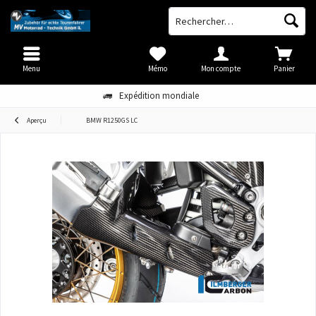
Menu
Mémo
Mon compte
Panier
Expédition mondiale
Aperçu
BMW R1250GS LC