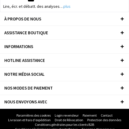
Lire, écr. et débatt. des analyses…
plus
À PROPOS DE NOUS
ASSISTANCE BOUTIQUE
INFORMATIONS
HOTLINE ASSISTANCE
NOTRE MÉDIA SOCIAL
NOS MODES DE PAIEMENT
NOUS ENVOYONS AVEC
Paramètres des cookies
Login revendeur
Paiement
Contact
Livraison et frais d'expédition
Droit de Révocation
Protection des données
Conditions générales pour les clients B2B