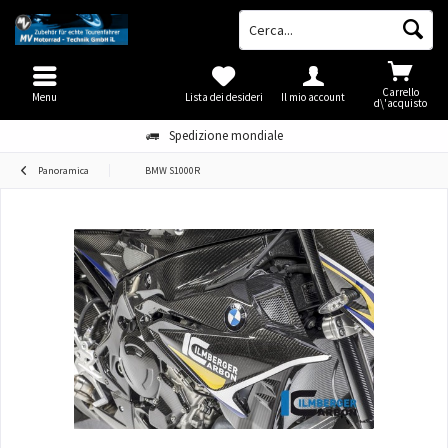
Carrello
Menu
Lista dei desideri
Il mio account
d\'acquisto
Spedizione mondiale
Panoramica
BMW S1000R