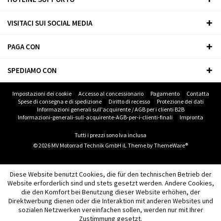
VISITACI SUI SOCIAL MEDIA
PAGA CON
SPEDIAMO CON
Impostazioni dei cookie
Accesso al concessionario
Pagamento
Contatta
Spese di consegna e di spedizione
Diritto di recesso
Protezione dei dati
Informazioni generali sull'acquirente / AGB per i clienti B2B
Informazioni-generali-sull-acquirente-AGB-per-i-clienti-finali
Impronta
Tutti i prezzi sono Iva inclusa
© 2026 MV Motorrad Technik GmbH iL Theme by
ThemeWare®
Diese Website benutzt Cookies, die für den technischen Betrieb der
Website erforderlich sind und stets gesetzt werden. Andere Cookies,
die den Komfort bei Benutzung dieser Website erhöhen, der
Direktwerbung dienen oder die Interaktion mit anderen Websites und
sozialen Netzwerken vereinfachen sollen, werden nur mit Ihrer
Zustimmung gesetzt.