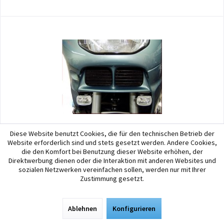
Diese Website benutzt Cookies, die für den technischen Betrieb der
MotoBozzo
Website erforderlich sind und stets gesetzt werden. Andere Cookies,
die den Komfort bei Benutzung dieser Website erhöhen, der
Set nebbia alogena / luce ausiliaria per BMW...
Direktwerbung dienen oder die Interaktion mit anderen Websites und
sozialen Netzwerken vereinfachen sollen, werden nur mit Ihrer
Set nebbia alogena / luce ausiliaria per BMW R1100RT inkl. MotoBozzo-
Zustimmung gesetzt.
Switch Per il montaggio della BMW R1100RT si utilizza la carenatura
sotto il radiatore dell'olio; nella carenatura devono essere praticati
due fori M6 dal basso. Con...
Ablehnen
Konfigurieren
122,60 € *