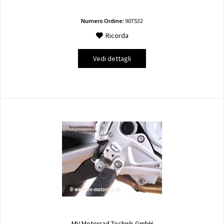
Numero Ordine:
907532
Ricorda
Vedi dettagli
MV Motorrad Technik GmbH