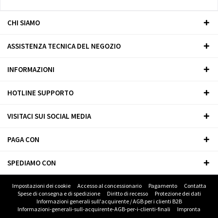
CHI SIAMO
ASSISTENZA TECNICA DEL NEGOZIO
INFORMAZIONI
HOTLINE SUPPORTO
VISITACI SUI SOCIAL MEDIA
PAGA CON
SPEDIAMO CON
Impostazioni dei cookie
Accesso al concessionario
Pagamento
Contatta
Spese di consegna e di spedizione
Diritto di recesso
Protezione dei dati
Informazioni generali sull'acquirente / AGB per i clienti B2B
Informazioni-generali-sull-acquirente-AGB-per-i-clienti-finali
Impronta