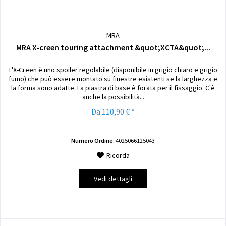
MRA
MRA X-creen touring attachment &quot;XCTA&quot;...
L'X-Creen è uno spoiler regolabile (disponibile in grigio chiaro e grigio
fumo) che può essere montato su finestre esistenti se la larghezza e
la forma sono adatte. La piastra di base è forata per il fissaggio. C'è
anche la possibilità...
Da 110,90 € *
Numero Ordine:
4025066125043
Ricorda
Vedi dettagli