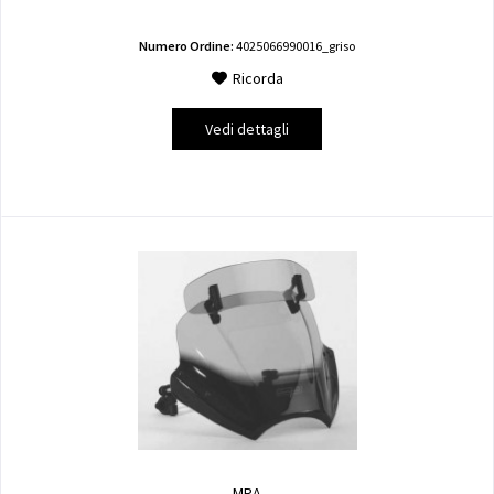
Numero Ordine:
4025066990016_griso
Ricorda
Vedi dettagli
MRA