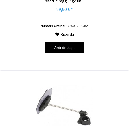
snodi e raggiunge un...
99,90 € *
Numero Ordine:
4025066139354
Ricorda
Vedi dettagli