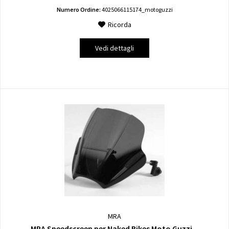
Numero Ordine:
4025066115174_motoguzzi
Ricorda
Vedi dettagli
MRA
MRA Speedscreen per Naked Bikes Moto Guzzi...