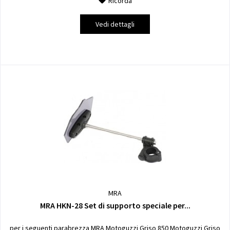
Ricorda
Vedi dettagli
MRA
MRA HKN-28 Set di supporto speciale per...
per i seguenti parabrezza MRA Motoguzzi Griso 850 Motoguzzi Griso