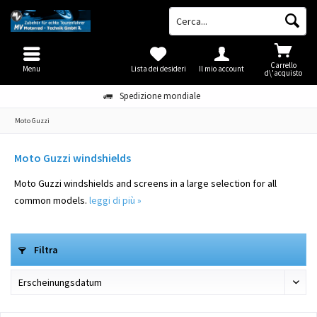
Carrello
Menu
Lista dei desideri
Il mio account
d\'acquisto
Spedizione mondiale
Moto Guzzi
Moto Guzzi windshields
Moto Guzzi windshields and screens in a large selection for all
common models.
leggi di più »
Filtra