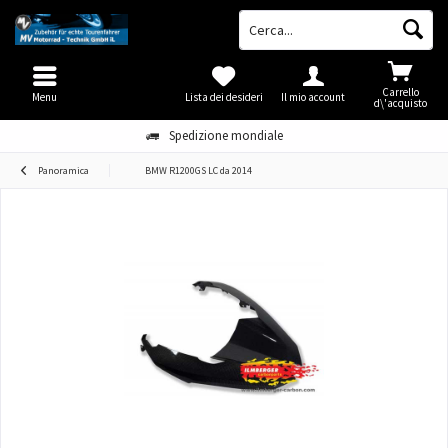
Carrello
Menu
Lista dei desideri
Il mio account
d\'acquisto
Spedizione mondiale
Panoramica
BMW R1200GS LC da 2014