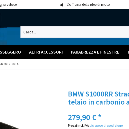
gna veloce
L'officina delle idee di moto
PASSEGGERO
ALTRI ACCESSORI
PARABREZZA E FINESTRE
R 2012-2014
BMW S1000RR Strad
telaio in carbonio 
279,90 € *
Prezzi incl. IVA
più spese di spedizione