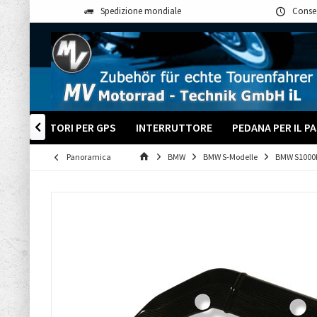
Spedizione mondiale
Conse
ADATTATORI PER GPS
INTERRUTTORE
PEDANA PER IL 

Panoramica
BMW
BMW S-Modelle
BMW S1000R