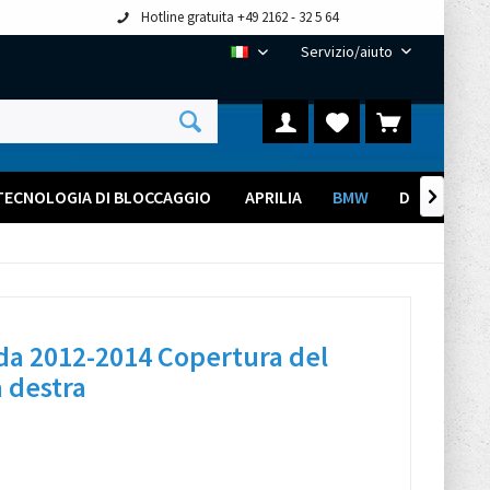
Hotline gratuita +49 2162 - 32 5 64
Servizio/aiuto
IT
TECNOLOGIA DI BLOCCAGGIO ​
APRILIA
BMW
DUCATI

a 2012-2014 Copertura del
a destra