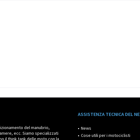
ASSISTENZA TECNICA DEL N
posizionamento del manubrio,
News
amere, ecc. Siamo specializzati
Cose utili per i motociclisti
o il think tank delle moto con la