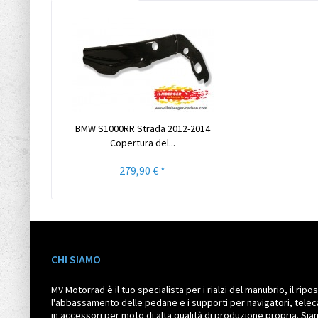
BMW S1000RR Strada 2012-2014
Copertura del...
279,90 € *
CHI SIAMO
MV Motorrad è il tuo specialista per i rialzi del manubrio, il ri
l'abbassamento delle pedane e i supporti per navigatori, telec
in accessori per moto di alta qualità di produzione propria. Siam