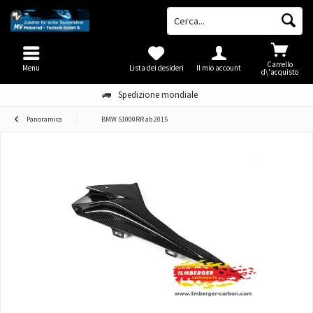
Carrello
Menu
Lista dei desideri
Il mio account
d\'acquisto
Spedizione mondiale
Panoramica
BMW S1000RR ab 2015