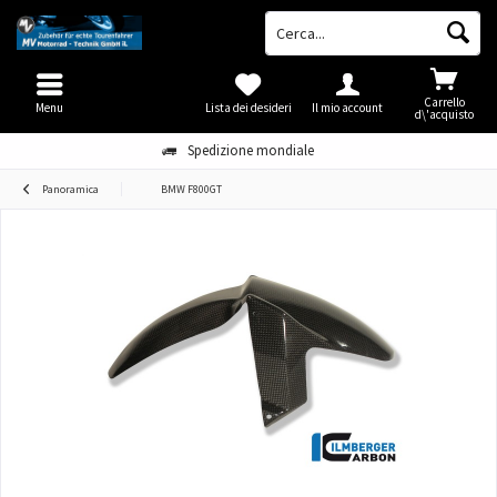
Carrello
Menu
Lista dei desideri
Il mio account
d\'acquisto
Spedizione mondiale
Panoramica
BMW F800GT