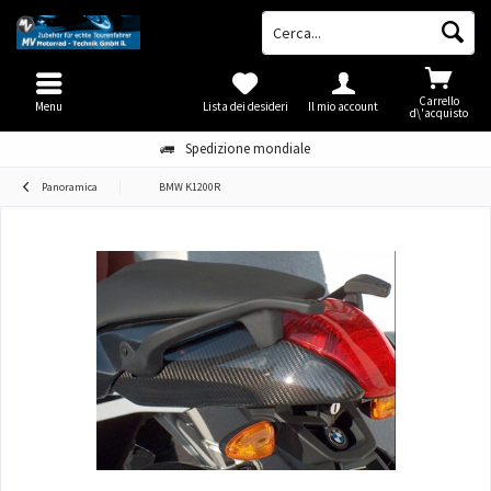
Carrello
Menu
Lista dei desideri
Il mio account
d\'acquisto
Spedizione mondiale
Panoramica
BMW K1200R