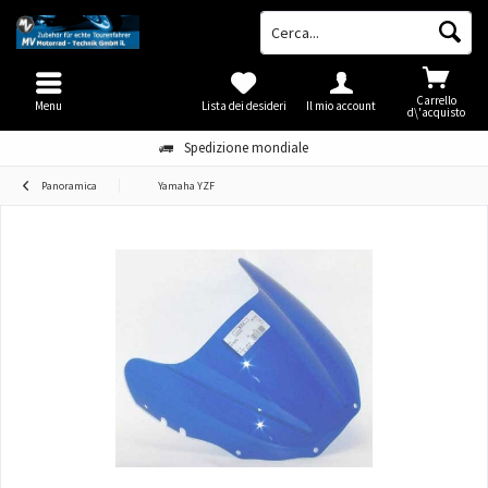
Carrello
Menu
Lista dei desideri
Il mio account
d\'acquisto
Spedizione mondiale
Panoramica
Yamaha YZF