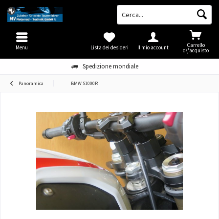
Carrello
Menu
Lista dei desideri
Il mio account
d\'acquisto
Spedizione mondiale
Panoramica
BMW S1000R