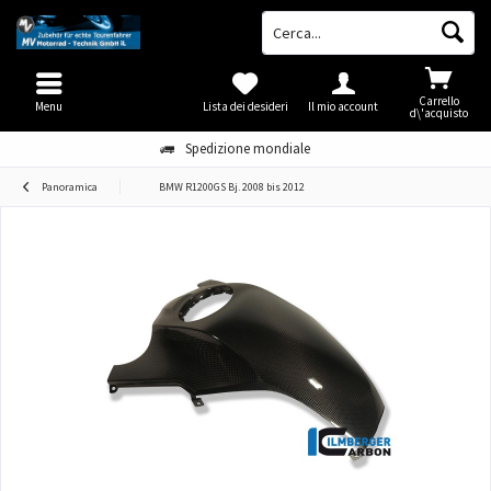
Carrello
Menu
Lista dei desideri
Il mio account
d\'acquisto
Spedizione mondiale
Panoramica
BMW R1200GS Bj. 2008 bis 2012