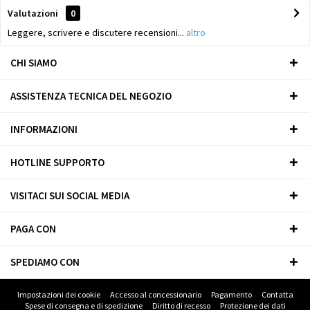
Valutazioni
0
Leggere, scrivere e discutere recensioni...
altro
CHI SIAMO
ASSISTENZA TECNICA DEL NEGOZIO
INFORMAZIONI
HOTLINE SUPPORTO
VISITACI SUI SOCIAL MEDIA
PAGA CON
SPEDIAMO CON
Impostazioni dei cookie
Accesso al concessionario
Pagamento
Contatta
Spese di consegna e di spedizione
Diritto di recesso
Protezione dei dati