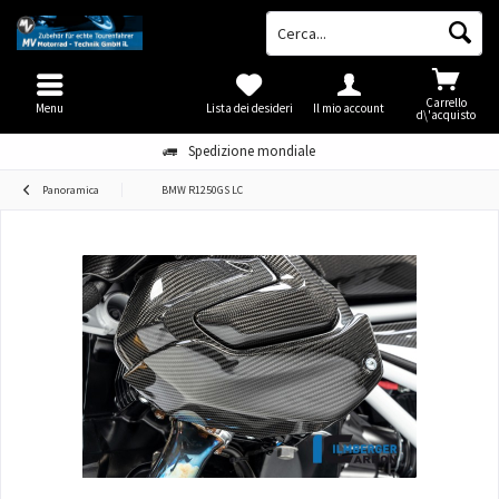
Carrello
Menu
Lista dei desideri
Il mio account
d\'acquisto
Spedizione mondiale
Panoramica
BMW R1250GS LC