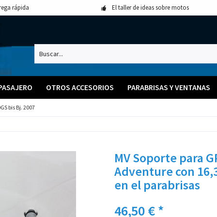
rega rápida
El taller de ideas sobre motos
 PASAJERO
OTROS ACCESORIOS
PARABRISAS Y VENTANAS
S bis Bj. 2007
MV Soporte para 
Adventure con 16,
en el parabrisas
46,50 € *