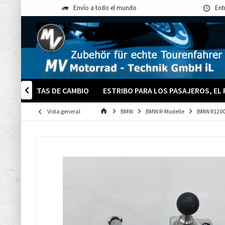
Envío a todo el mundo
Ent
PS
PALETAS DE CAMBIO
ESTRIBO PARA LOS PASAJEROS, EL

Vista general
BMW
BMW R-Modelle
BMW R1200G