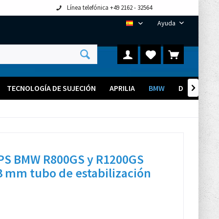
Línea telefónica +49 2162 - 32564
Ayuda
ES
TECNOLOGÍA DE SUJECIÓN
APRILIA
BMW
DUCATI

GPS BMW R800GS y R1200GS
3 mm tubo de estabilización