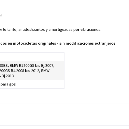
e!
or lo tanto, antideslizantes y amortiguadas por vibraciones.
os en motocicletas originales - sin modificaciones extranjeros.
0GS, BMW R1200GS bis Bj.2007,
00GS BJ.2008 bis 2012, BMW
 Bj.2013
 para gps