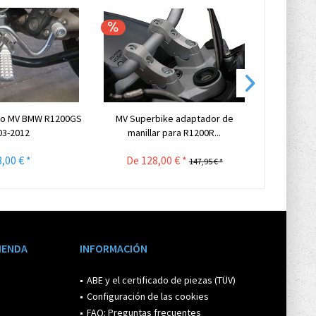
io MV BMW R1200GS
MV Superbike adaptador de
MV sopor
03-2012
manillar para R1200R...
dis
,00 € *
De 128,00 € *
147,95 € *
TIENDA
INFORMACIÓN
ABE y el certificado de piezas (TÜV)
Configuración de las cookies
FAQ: Preguntas frecuentes