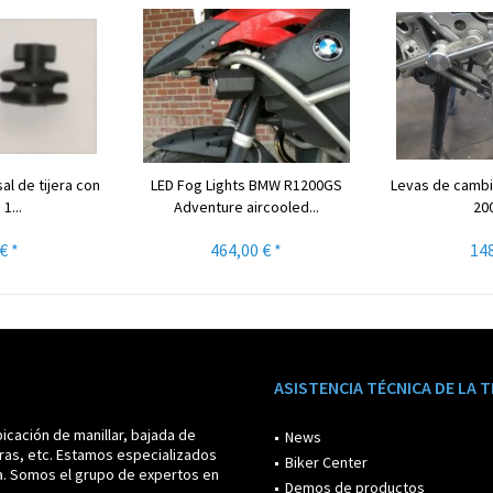
al de tijera con
LED Fog Lights BMW R1200GS
Levas de camb
1...
Adventure aircooled...
20
€ *
464,00 € *
148
ASISTENCIA TÉCNICA DE LA 
icación de manillar, bajada de
News
ras, etc. Estamos especializados
Biker Center
a. Somos el grupo de expertos en
Demos de productos