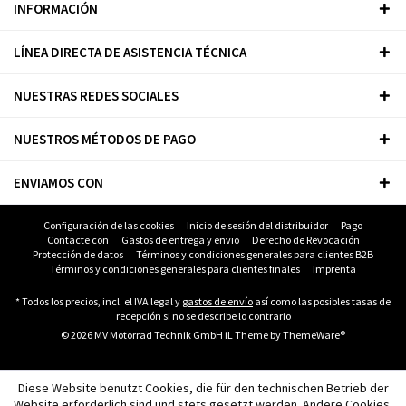
INFORMACIÓN
LÍNEA DIRECTA DE ASISTENCIA TÉCNICA
NUESTRAS REDES SOCIALES
NUESTROS MÉTODOS DE PAGO
ENVIAMOS CON
Configuración de las cookies
Inicio de sesión del distribuidor
Pago
Contacte con
Gastos de entrega y envio
Derecho de Revocación
Protección de datos
Términos y condiciones generales para clientes B2B
Términos y condiciones generales para clientes finales
Imprenta
* Todos los precios, incl. el IVA legal y
gastos de envío
así como las posibles tasas de
recepción si no se describe lo contrario
© 2026 MV Motorrad Technik GmbH iL Theme by
ThemeWare®
Diese Website benutzt Cookies, die für den technischen Betrieb der
Website erforderlich sind und stets gesetzt werden. Andere Cookies,