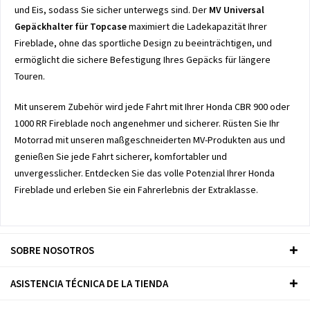
und Eis, sodass Sie sicher unterwegs sind. Der
MV Universal
Gepäckhalter für Topcase
maximiert die Ladekapazität Ihrer
Fireblade, ohne das sportliche Design zu beeinträchtigen, und
ermöglicht die sichere Befestigung Ihres Gepäcks für längere
Touren.
Mit unserem Zubehör wird jede Fahrt mit Ihrer Honda CBR 900 oder
1000 RR Fireblade noch angenehmer und sicherer. Rüsten Sie Ihr
Motorrad mit unseren maßgeschneiderten MV-Produkten aus und
genießen Sie jede Fahrt sicherer, komfortabler und
unvergesslicher. Entdecken Sie das volle Potenzial Ihrer Honda
Fireblade und erleben Sie ein Fahrerlebnis der Extraklasse.
SOBRE NOSOTROS
ASISTENCIA TÉCNICA DE LA TIENDA