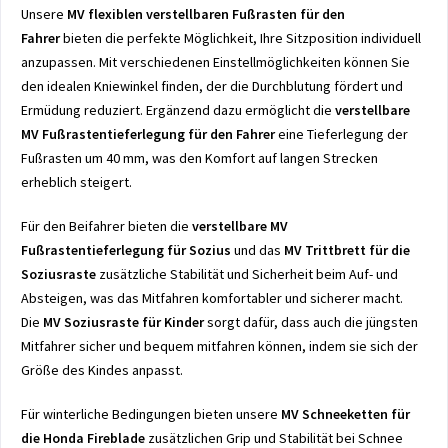
Unsere
MV flexiblen verstellbaren Fußrasten für den
Fahrer
bieten die perfekte Möglichkeit, Ihre Sitzposition individuell
anzupassen. Mit verschiedenen Einstellmöglichkeiten können Sie
den idealen Kniewinkel finden, der die Durchblutung fördert und
Ermüdung reduziert. Ergänzend dazu ermöglicht die
verstellbare
MV Fußrastentieferlegung für den Fahrer
eine Tieferlegung der
Fußrasten um 40 mm, was den Komfort auf langen Strecken
erheblich steigert.
Für den Beifahrer bieten die
verstellbare MV
Fußrastentieferlegung für Sozius
und das
MV Trittbrett für die
Soziusraste
zusätzliche Stabilität und Sicherheit beim Auf- und
Absteigen, was das Mitfahren komfortabler und sicherer macht.
Die
MV Soziusraste für Kinder
sorgt dafür, dass auch die jüngsten
Mitfahrer sicher und bequem mitfahren können, indem sie sich der
Größe des Kindes anpasst.
Für winterliche Bedingungen bieten unsere
MV Schneeketten für
die Honda Fireblade
zusätzlichen Grip und Stabilität bei Schnee