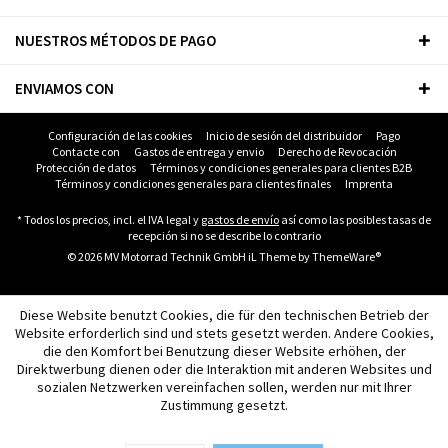
NUESTROS MÉTODOS DE PAGO
ENVIAMOS CON
Configuración de las cookies
Inicio de sesión del distribuidor
Pago
Contacte con
Gastos de entrega y envio
Derecho de Revocación
Protección de datos
Términos y condiciones generales para clientes B2B
Términos y condiciones generales para clientes finales
Imprenta
* Todos los precios, incl. el IVA legal y
gastos de envío
así como las posibles tasas de
recepción si no se describe lo contrario
© 2026 MV Motorrad Technik GmbH iL Theme by
ThemeWare®
Diese Website benutzt Cookies, die für den technischen Betrieb der
Website erforderlich sind und stets gesetzt werden. Andere Cookies,
die den Komfort bei Benutzung dieser Website erhöhen, der
Direktwerbung dienen oder die Interaktion mit anderen Websites und
sozialen Netzwerken vereinfachen sollen, werden nur mit Ihrer
Zustimmung gesetzt.