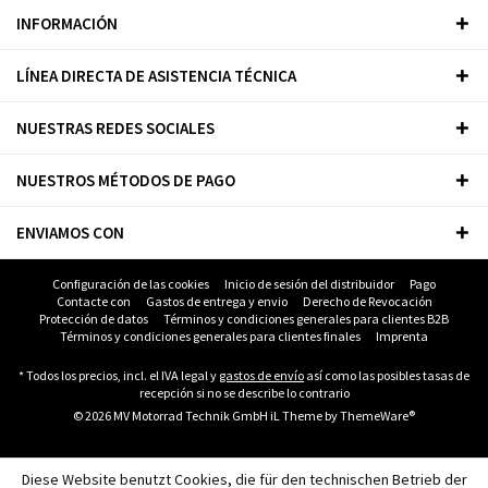
INFORMACIÓN
LÍNEA DIRECTA DE ASISTENCIA TÉCNICA
NUESTRAS REDES SOCIALES
NUESTROS MÉTODOS DE PAGO
ENVIAMOS CON
Configuración de las cookies
Inicio de sesión del distribuidor
Pago
Contacte con
Gastos de entrega y envio
Derecho de Revocación
Protección de datos
Términos y condiciones generales para clientes B2B
Términos y condiciones generales para clientes finales
Imprenta
* Todos los precios, incl. el IVA legal y
gastos de envío
así como las posibles tasas de
recepción si no se describe lo contrario
© 2026 MV Motorrad Technik GmbH iL Theme by
ThemeWare®
Diese Website benutzt Cookies, die für den technischen Betrieb der