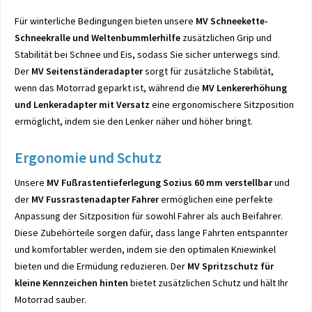
Für winterliche Bedingungen bieten unsere
MV Schneekette-
Schneekralle und Weltenbummlerhilfe
zusätzlichen Grip und
Stabilität bei Schnee und Eis, sodass Sie sicher unterwegs sind.
Der
MV Seitenständeradapter
sorgt für zusätzliche Stabilität,
wenn das Motorrad geparkt ist, während die
MV Lenkererhöhung
und Lenkeradapter mit Versatz
eine ergonomischere Sitzposition
ermöglicht, indem sie den Lenker näher und höher bringt.
Ergonomie und Schutz
Unsere
MV Fußrastentieferlegung Sozius 60 mm verstellbar
und
der
MV Fussrastenadapter Fahrer
ermöglichen eine perfekte
Anpassung der Sitzposition für sowohl Fahrer als auch Beifahrer.
Diese Zubehörteile sorgen dafür, dass lange Fahrten entspannter
und komfortabler werden, indem sie den optimalen Kniewinkel
bieten und die Ermüdung reduzieren. Der
MV Spritzschutz für
kleine Kennzeichen hinten
bietet zusätzlichen Schutz und hält Ihr
Motorrad sauber.