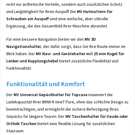
nicht nur ästhetische Vorteile, sondern auch zusätzlichen Schutz
und Langlebigkeit für Ihren Auspuff. Die
MV Hutmuttern für
Schrauben am Auspuff
sind eine einfache, aber stilvolle
Ergänzung, die das Gesamtbild Ihrer Maschine abrundet.
Für eine bessere Navigation bieten wir den
MV 3D
Navigationshalter
, der dafür sorgt, dass Sie Ihre Route immer im
Blick haben. Der
MV Navi- und Gerätehalter mit 25 mm Kugel für
Lenker und Kupplungshebel
bietet zusätzliche Flexibilität und
Funktionalität.
Funktionalität und Komfort
Der
MV Universal Gepäckhalter für Topcase
maximiert die
Ladekapazität Ihrer BMW R nineT Pure, ohne das schlichte Design zu
beeinträchtigen, und ermöglicht die sichere Befestigung Ihres
Gepäcks für längere Touren. Der
MV Taschenhalter für Vaude oder
Ortlieb Taschen
bietet eine flexible Lösung für zusätzlichen
Stauraum.