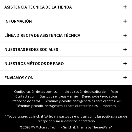
ASISTENCIA TÉCNICA DE LA TIENDA
INFORMACIÓN
LÍNEA DIRECTA DE ASISTENCIA TÉCNICA
NUESTRAS REDES SOCIALES
NUESTROS MÉTODOS DE PAGO
ENVIAMOS CON
Configuración de las cookies
Inicio de sesión del distribuidor
Pago
Contacte con
Gastos de entrega y envio
Derecho de Revocación
Protección de datos
Términos y condiciones generales para clientes B2B
Términos y condiciones generales para clientes finales
Imprenta
* Todos los precios, incl. el IVA legal y
gastos de envío
así como las posibles tasas de
recepción si no se describe lo contrario
© 2026 MV Motorrad Technik GmbH iL Theme by
ThemeWare®