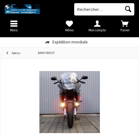
Menu
Mémo
Mon compte
Panier
Expédition mondiale
Aperçu
BMW F800ST