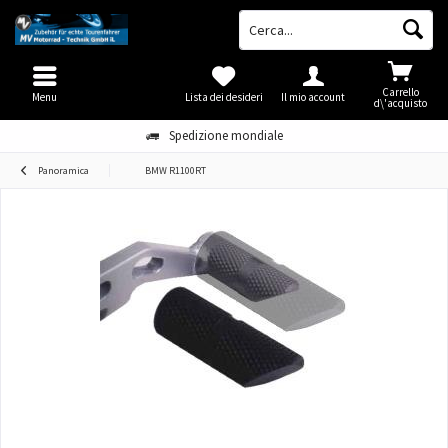
Carrello
Menu
Lista dei desideri
Il mio account
d\'acquisto
Spedizione mondiale
Panoramica
BMW R1100RT