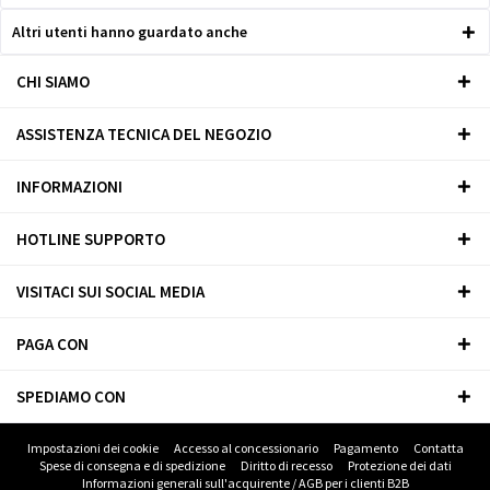
Altri utenti hanno guardato anche
CHI SIAMO
ASSISTENZA TECNICA DEL NEGOZIO
INFORMAZIONI
HOTLINE SUPPORTO
VISITACI SUI SOCIAL MEDIA
PAGA CON
SPEDIAMO CON
Impostazioni dei cookie
Accesso al concessionario
Pagamento
Contatta
Spese di consegna e di spedizione
Diritto di recesso
Protezione dei dati
Informazioni generali sull'acquirente / AGB per i clienti B2B