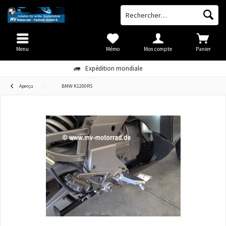
Menu
Mémo
Mon compte
Panier
Expédition mondiale
Aperçu
BMW K1200RS