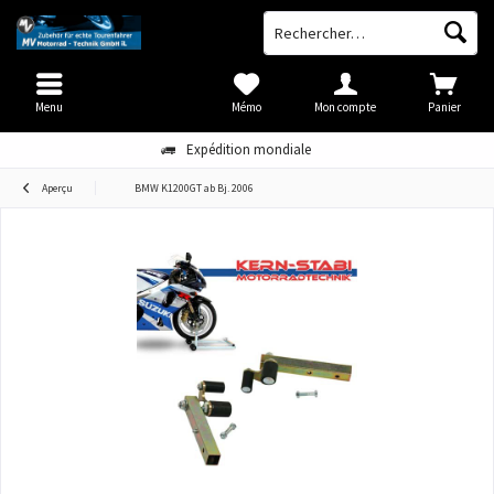
Menu
Mémo
Mon compte
Panier
Expédition mondiale
Aperçu
BMW K1200GT ab Bj. 2006