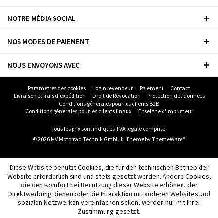
NOTRE MÉDIA SOCIAL
NOS MODES DE PAIEMENT
NOUS ENVOYONS AVEC
Paramètres des cookies
Login revendeur
Paiement
Contact
Livraison et frais d'expédition
Droit de Révocation
Protection des données
Conditions générales pour les clients B2B
Conditions générales pour les clients finaux
Enseigne d'imprimeur
Tous les prix sont indiqués TVA légale comprise.
© 2026 MV Motorrad Technik GmbH iL Theme by
ThemeWare®
Diese Website benutzt Cookies, die für den technischen Betrieb der
Website erforderlich sind und stets gesetzt werden. Andere Cookies,
die den Komfort bei Benutzung dieser Website erhöhen, der
Direktwerbung dienen oder die Interaktion mit anderen Websites und
sozialen Netzwerken vereinfachen sollen, werden nur mit Ihrer
Zustimmung gesetzt.