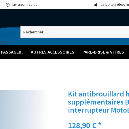
Livraison rapide
La boîte à idées 
 PASSAGER,
AUTRES ACCESSOIRES
PARE-BRISE & VITRES
Kit antibrouillard 
supplémentaires B
interrupteur Moto
128,90 € *