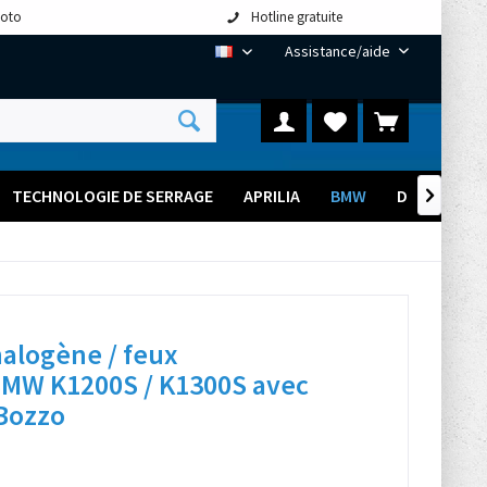
moto
Hotline gratuite
Assistance/aide
FR
TECHNOLOGIE DE SERRAGE
APRILIA
BMW
DUCATI

halogène / feux
MW K1200S / K1300S avec
Bozzo