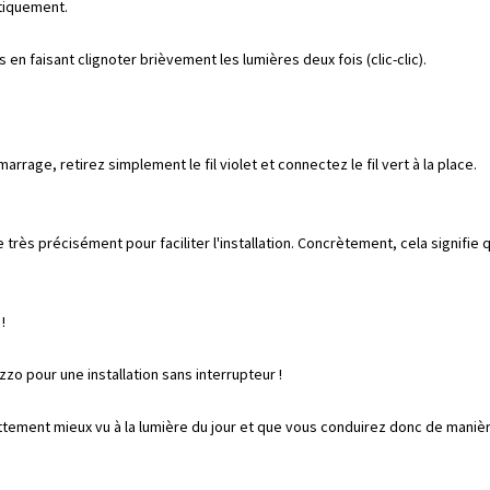
tiquement.
n faisant clignoter brièvement les lumières deux fois (clic-clic).
rage, retirez simplement le fil violet et connectez le fil vert à la place.
 très précisément pour faciliter l'installation. Concrètement, cela signifi
!
o pour une installation sans interrupteur !
tement mieux vu à la lumière du jour et que vous conduirez donc de manière