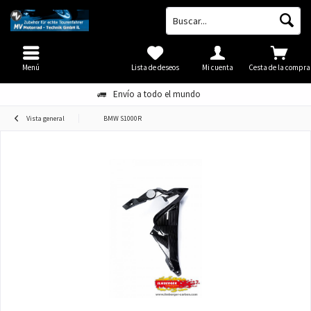
Menú
Lista de deseos
Mi cuenta
Cesta de la compra
Envío a todo el mundo
Vista general
BMW S1000R