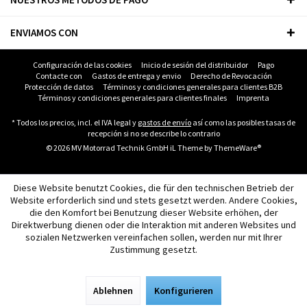
ENVIAMOS CON
Configuración de las cookies
Inicio de sesión del distribuidor
Pago
Contacte con
Gastos de entrega y envio
Derecho de Revocación
Protección de datos
Términos y condiciones generales para clientes B2B
Términos y condiciones generales para clientes finales
Imprenta
* Todos los precios, incl. el IVA legal y
gastos de envío
así como las posibles tasas de
recepción si no se describe lo contrario
© 2026 MV Motorrad Technik GmbH iL Theme by
ThemeWare®
Diese Website benutzt Cookies, die für den technischen Betrieb der
Website erforderlich sind und stets gesetzt werden. Andere Cookies,
die den Komfort bei Benutzung dieser Website erhöhen, der
Direktwerbung dienen oder die Interaktion mit anderen Websites und
sozialen Netzwerken vereinfachen sollen, werden nur mit Ihrer
Zustimmung gesetzt.
Ablehnen
Konfigurieren