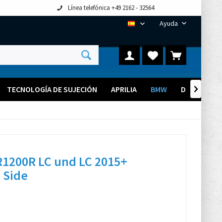
Línea telefónica +49 2162 - 32564
Ayuda
ES
TECNOLOGÍA DE SUJECIÓN
APRILIA
BMW
DUCATI

1200R LC und LC 2015+
 Side