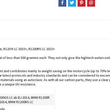
e, R120 R LC 2015+, R1200RS LC 2015+
tal of less than 500 gramms each. They not only give the hightech watercoo
nt and contributes mainly to weight saving on the motorcycle (up to 70% less)
e latest protocols and industry standards and can be considered to encompa
aterials using an autoclave. As with all our carbon parts, they use a clear
s a unique UV resistance.
00GS LC ab BJ.2014, BMW R1200R
j.2014, BMW R1200RS LC
eile