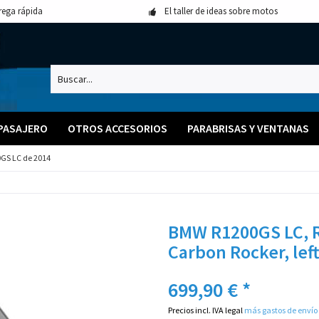
rega rápida
El taller de ideas sobre motos
 PASAJERO
OTROS ACCESORIOS
PARABRISAS Y VENTANAS
GS LC de 2014
BMW R1200GS LC, R
Carbon Rocker, left
699,90 € *
Precios incl. IVA legal
más gastos de envío