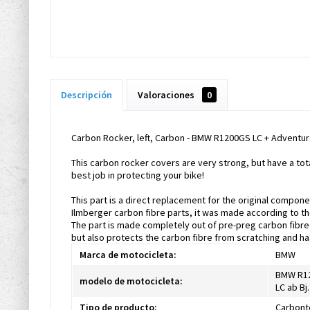
Descripción
Valoraciones
0
Carbon Rocker, left, Carbon - BMW R1200GS LC + Adventur
This carbon rocker covers are very strong, but have a to
best job in protecting your bike!
This part is a direct replacement for the original compone
Ilmberger carbon fibre parts, it was made according to th
The part is made completely out of pre-preg carbon fibre m
but also protects the carbon fibre from scratching and ha
Marca de motocicleta:
BMW
BMW R12
modelo de motocicleta:
LC ab B
Tipo de producto:
Carbont