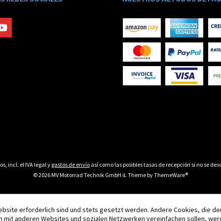
os, incl. el IVA legal y
gastos de envío
así como las posibles tasas de recepción si no se desc
© 2026 MV Motorrad Technik GmbH iL Theme by
ThemeWare®
ebsite erforderlich sind und stets gesetzt werden. Andere Cookies, die d
n mit anderen Websites und sozialen Netzwerken vereinfachen sollen, wer