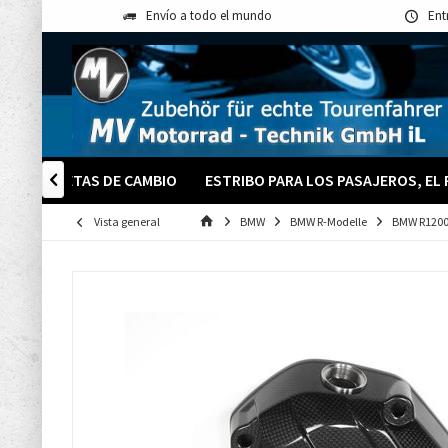
Envío a todo el mundo
Ent
PS
PALETAS DE CAMBIO
ESTRIBO PARA LOS PASAJEROS, EL

Vista general
BMW
BMW R-Modelle
BMW R1200