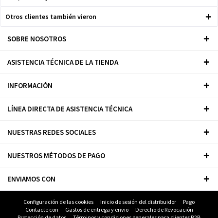
Otros clientes también vieron
SOBRE NOSOTROS
ASISTENCIA TÉCNICA DE LA TIENDA
INFORMACIÓN
LÍNEA DIRECTA DE ASISTENCIA TÉCNICA
NUESTRAS REDES SOCIALES
NUESTROS MÉTODOS DE PAGO
ENVIAMOS CON
Configuración de las cookies
Inicio de sesión del distribuidor
Pago
Contacte con
Gastos de entrega y envio
Derecho de Revocación
Protección de datos
Términos y condiciones generales para clientes B2B