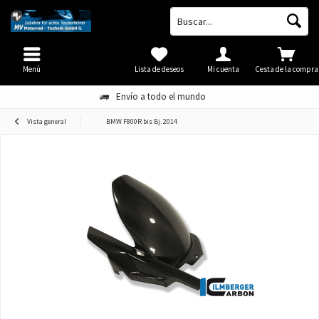
Menú
Lista de deseos
Mi cuenta
Cesta de la compra
Envío a todo el mundo
Vista general
BMW F800R bis Bj. 2014