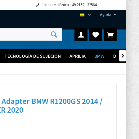
Línea telefónica +49 2162 - 32564
Ayuda
ES
TECNOLOGÍA DE SUJECIÓN
APRILIA
BMW
DUCATI

 Adapter BMW R1200GS 2014 /
R 2020