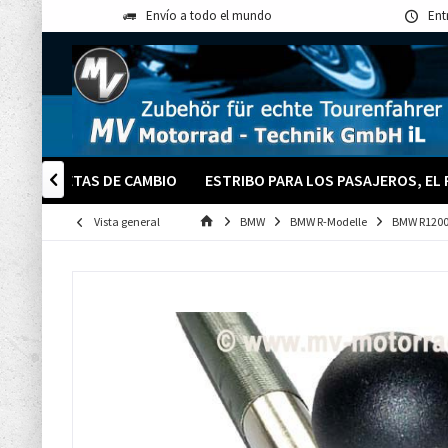
Envío a todo el mundo
Ent
PS
PALETAS DE CAMBIO
ESTRIBO PARA LOS PASAJEROS, EL

Vista general
BMW
BMW R-Modelle
BMW R1200