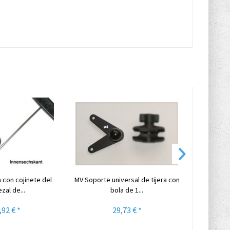
 con cojinete del
MV Soporte universal de tijera con
MV Soporte
zal de...
bola de 1...
pa
,92 € *
29,73 € *