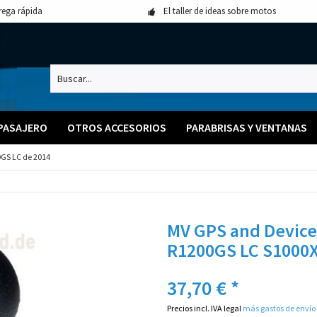
rega rápida
El taller de ideas sobre motos
 PASAJERO
OTROS ACCESORIOS
PARABRISAS Y VENTANAS
GS LC de 2014
MV GPS and Device
R1200GS LC S1000X
37,70 € *
Precios incl. IVA legal
más gastos de envío