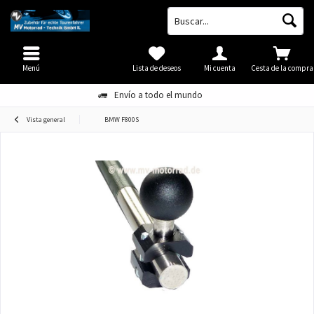
Menú
Lista de deseos
Mi cuenta
Cesta de la compra
Envío a todo el mundo
Vista general
BMW F800S