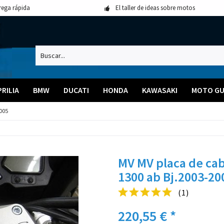
rega rápida
El taller de ideas sobre motos
PRILIA
BMW
DUCATI
HONDA
KAWASAKI
MOTO GU
005
MV MV placa de ca
1300 ab Bj.2003-20
(
1
)
220,55 € *