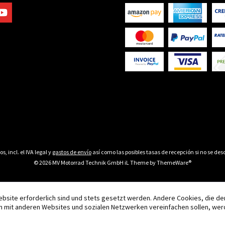
os, incl. el IVA legal y
gastos de envío
así como las posibles tasas de recepción si no se desc
© 2026 MV Motorrad Technik GmbH iL Theme by
ThemeWare®
ebsite erforderlich sind und stets gesetzt werden. Andere Cookies, die d
n mit anderen Websites und sozialen Netzwerken vereinfachen sollen, wer