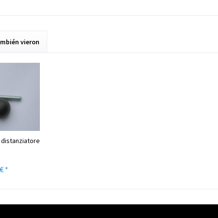
ambién vieron
n distanziatore
€ *