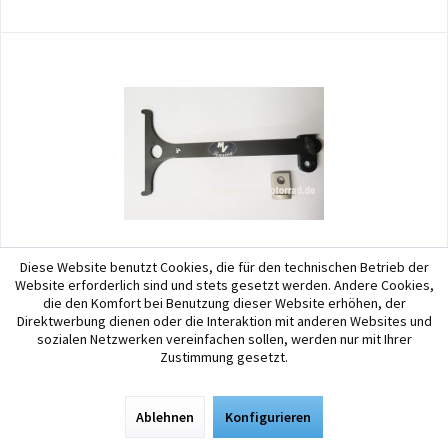
Diese Website benutzt Cookies, die für den technischen Betrieb der
MV Motorrad Technik GmbH
Website erforderlich sind und stets gesetzt werden. Andere Cookies,
die den Komfort bei Benutzung dieser Website erhöhen, der
MV Taschenhalter für Vaude oder Ortlieb Taschen...
Direktwerbung dienen oder die Interaktion mit anderen Websites und
sozialen Netzwerken vereinfachen sollen, werden nur mit Ihrer
MV Taschenhalter für Vaude oder Ortlieb-Taschen am Motorrad Diese
Zustimmung gesetzt.
kostengünstige Gepäcklösung wird anstelle der Soziusraste verbaut.
Die Taschen sind 100% wasserdicht. Der Halter ist aus 6 mm V2A
gefertigt und sehr stabil. Er ist schwarz...
Ablehnen
Konfigurieren
116,09 € *