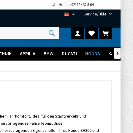
Hotline 02162 · 32 5 64
Service/Hilfe
DE
CHNIK
APRILIA
BMW
DUCATI
HONDA
KAWASAKI

ohen Fahrkomfort, ideal für den Stadtverkehr und
n hervorragendes Fahrerlebnis. Unser
ie herausragenden Eigenschaften Ihres Honda SH300 und