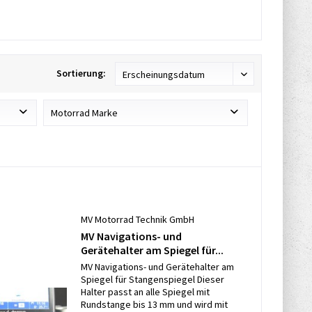
Sortierung:
Motorrad Marke
Aprilia
BMW
Ducati
Honda
Kawasaki
MV Motorrad Technik GmbH
Moto Guzzi
MV Navigations- und
Gerätehalter am Spiegel für...
Piaggio
MV Navigations- und Gerätehalter am
Suzuki
Spiegel für Stangenspiegel Dieser
Triumph
Halter passt an alle Spiegel mit
Rundstange bis 13 mm und wird mit
Yamaha