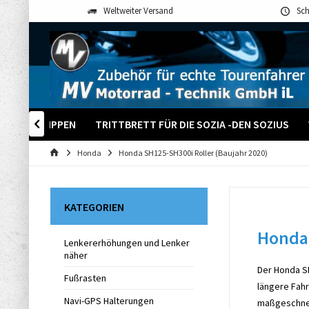
Weltweiter Versand
Sch
SCHALTWIPPEN
TRITTBRETT FÜR DIE SOZIA -DEN SOZIUS

Honda
Honda SH125-SH300i Roller (Baujahr 2020)
KATEGORIEN
Honda 
Lenkererhöhungen und Lenker
näher
Der Honda SH
Fußrasten
längere Fahr
Navi-GPS Halterungen
maßgeschnei