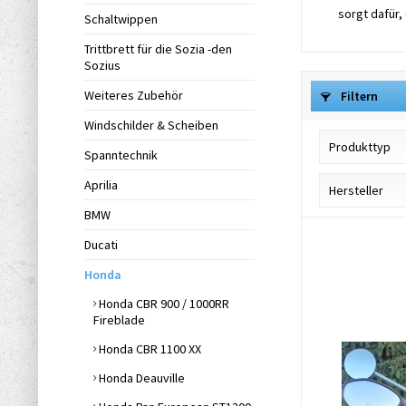
sorgt dafür,
Schaltwippen
Trittbrett für die Sozia -den
Sozius
Weiteres Zubehör
Filtern
Windschilder & Scheiben
Produkttyp
Spanntechnik
Aprilia
Navi-GPS H
Hersteller
Zubehör
BMW
MV Motorr
Ducati
Honda
Honda CBR 900 / 1000RR
Fireblade
Honda CBR 1100 XX
Honda Deauville