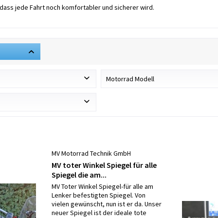
 dass jede Fahrt noch komfortabler und sicherer wird.
Motorrad Modell
alter
BMW F650
BMW F700GS
ad Technik GmbH
BMW F750GS
BMW F800GS
Honda Pan European ST1300
MV Motorrad Technik GmbH
Honda SH300 Roller
MV toter Winkel Spiegel für alle
Spiegel die am...
Moto Guzzi Griso
MV Toter Winkel Spiegel-für alle am
Moto Guzzi V85
Lenker befestigten Spiegel. Von
Moto Guzzi V85TT
vielen gewünscht, nun ist er da. Unser
neuer Spiegel ist der ideale tote
Moto Guzzi V100 Mandello