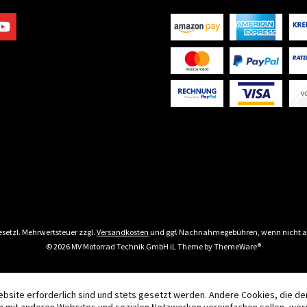
 gesetzl. Mehrwertsteuer zzgl.
Versandkosten
und ggf. Nachnahmegebühren, wenn nicht a
© 2026 MV Motorrad Technik GmbH iL Theme by
ThemeWare®
ebsite erforderlich sind und stets gesetzt werden. Andere Cookies, die d