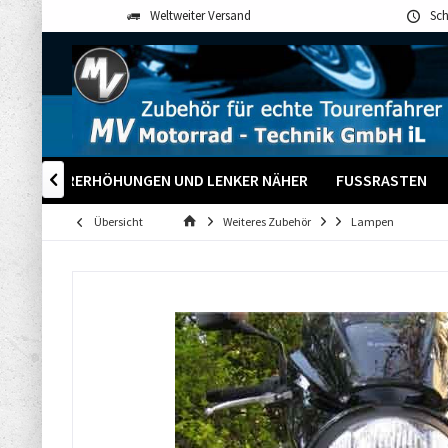
Weltweiter Versand
Sch
LENKERERHÖHUNGEN UND LENKER NÄHER
FUSSRASTEN

Übersicht
Weiteres Zubehör
Lampen