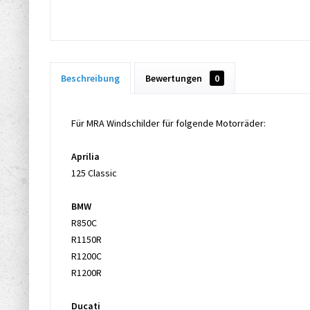
Beschreibung
Bewertungen
0
Für MRA Windschilder für folgende Motorräder:
Aprilia
125 Classic
BMW
R850C
R1150R
R1200C
R1200R
Ducati