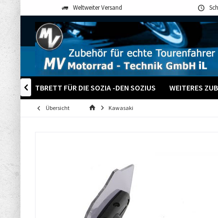
Weltweiter Versand
Sch
EN
TRITTBRETT FÜR DIE SOZIA -DEN SOZIUS
WEITERES ZU

Übersicht
Kawasaki