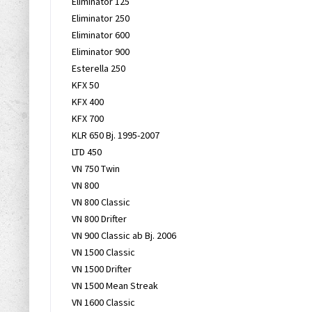
Eliminator 125
Eliminator 250
Eliminator 600
Eliminator 900
Esterella 250
KFX 50
KFX 400
KFX 700
KLR 650 Bj. 1995-2007
LTD 450
VN 750 Twin
VN 800
VN 800 Classic
VN 800 Drifter
VN 900 Classic ab Bj. 2006
VN 1500 Classic
VN 1500 Drifter
VN 1500 Mean Streak
VN 1600 Classic