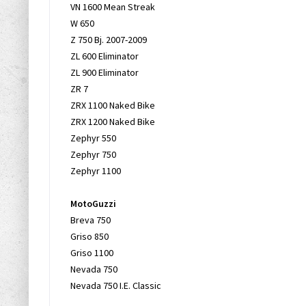
VN 1600 Mean Streak
W 650
Z 750 Bj. 2007-2009
ZL 600 Eliminator
ZL 900 Eliminator
ZR 7
ZRX 1100 Naked Bike
ZRX 1200 Naked Bike
Zephyr 550
Zephyr 750
Zephyr 1100
MotoGuzzi
Breva 750
Griso 850
Griso 1100
Nevada 750
Nevada 750 I.E. Classic