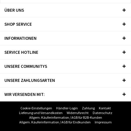
ÜBER UNS
SHOP SERVICE
INFORMATIONEN
SERVICE HOTLINE
UNSERE COMMUNITYS
UNSERE ZAHLUNGSARTEN
WIR VERSENDEN MIT:
Cookie-Einstellungen
Händler-Login
Zahlung
Kontakt
Lieferung und Versandkosten
Widerrufsrecht
Datenschutz
Allgem. Käuferinformation / AGB für B2B-Kunden
Allgem. Käuferinformation / AGB für Endkunden
Impressum