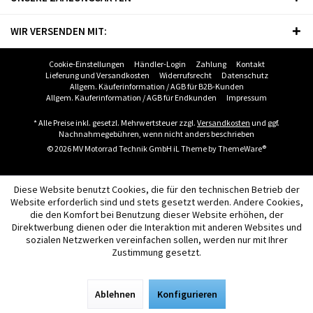
WIR VERSENDEN MIT:
Cookie-Einstellungen
Händler-Login
Zahlung
Kontakt
Lieferung und Versandkosten
Widerrufsrecht
Datenschutz
Allgem. Käuferinformation / AGB für B2B-Kunden
Allgem. Käuferinformation / AGB für Endkunden
Impressum
* Alle Preise inkl. gesetzl. Mehrwertsteuer zzgl.
Versandkosten
und ggf.
Nachnahmegebühren, wenn nicht anders beschrieben
© 2026 MV Motorrad Technik GmbH iL Theme by
ThemeWare®
Diese Website benutzt Cookies, die für den technischen Betrieb der
Website erforderlich sind und stets gesetzt werden. Andere Cookies,
die den Komfort bei Benutzung dieser Website erhöhen, der
Direktwerbung dienen oder die Interaktion mit anderen Websites und
sozialen Netzwerken vereinfachen sollen, werden nur mit Ihrer
Zustimmung gesetzt.
Ablehnen
Konfigurieren