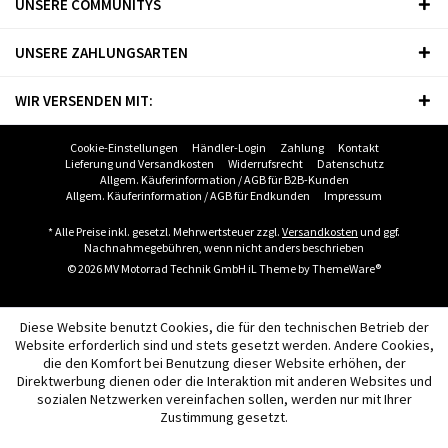
UNSERE COMMUNITYS
UNSERE ZAHLUNGSARTEN
WIR VERSENDEN MIT:
Cookie-Einstellungen
Händler-Login
Zahlung
Kontakt
Lieferung und Versandkosten
Widerrufsrecht
Datenschutz
Allgem. Käuferinformation / AGB für B2B-Kunden
Allgem. Käuferinformation / AGB für Endkunden
Impressum
* Alle Preise inkl. gesetzl. Mehrwertsteuer zzgl.
Versandkosten
und ggf.
Nachnahmegebühren, wenn nicht anders beschrieben
© 2026 MV Motorrad Technik GmbH iL Theme by
ThemeWare®
Diese Website benutzt Cookies, die für den technischen Betrieb der
Website erforderlich sind und stets gesetzt werden. Andere Cookies,
die den Komfort bei Benutzung dieser Website erhöhen, der
Direktwerbung dienen oder die Interaktion mit anderen Websites und
sozialen Netzwerken vereinfachen sollen, werden nur mit Ihrer
Zustimmung gesetzt.