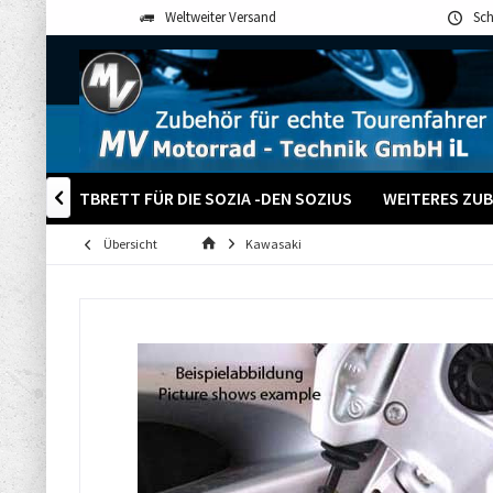
Weltweiter Versand
Sch
EN
TRITTBRETT FÜR DIE SOZIA -DEN SOZIUS
WEITERES ZU

Übersicht
Kawasaki