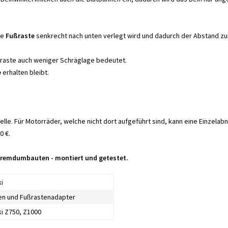
ie
Fußraste
senkrecht nach unten verlegt wird und dadurch der Abstand zu
ußraste auch weniger Schräglage bedeutet.
e
erhalten bleibt.
lle. Für Motorräder, welche nicht dort aufgeführt sind, kann eine Einze
0 €.
 Fremdumbauten - montiert und getestet.
i
en und Fußrastenadapter
i Z750, Z1000