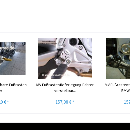
llbare Fußrasten
MV Fußrastentieferlegung Fahrer
MV Fußrastent
er
verstellbar...
BMW
0 € *
157,38 € *
157