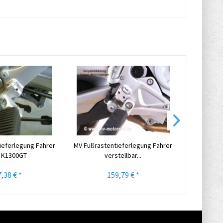
ieferlegung Fahrer
MV Fußrastentieferlegung Fahrer
MV Superbi
 K1300GT
verstellbar...
Le
,38 € *
159,79 € *