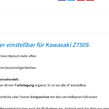
r einstellbar für Kawasaki Z750S
t kein Wunsch mehr offen.
eine Einsatzmöglichkeiten.
orradmodell
.
 von 40 mm
Tieferlegung
ergänzt. Er ist um alle 4° einstellbar.
portliche oder Touren
Sitzposition
mit den verstellbaren Fußrasten.
n Beinwinkel knicken auch die Blutbahnen ein, dadurch wird das Bein nur un