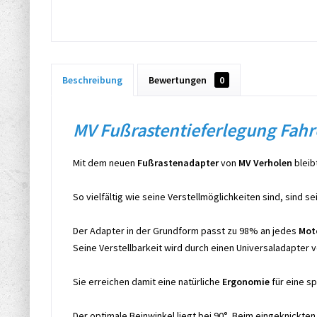
Beschreibung
Bewertungen
0
MV Fußrastentieferlegung Fahre
Mit dem neuen
Fußrastenadapter
von
MV Verholen
bleib
So vielfältig wie seine Verstellmöglichkeiten sind, sind s
Der Adapter in der Grundform passt zu 98% an jedes
Mot
Seine Verstellbarkeit wird durch einen Universaladapter
Sie erreichen damit eine natürliche
Ergonomie
für eine s
Der optimale Beinwinkel liegt bei 90°. Beim eingeknickte