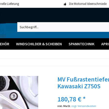
nelle Lieferung
Die Motorrad Ideenschmiede
BEHÖR
WINDSCHILDER & SCHEIBEN
SPANNTECHNIK
APRI
MV Fußrastentiefer
Kawasaki Z750S
180,78 € *
inkl. MwSt.
zzgl. Versandkosten