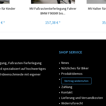
 für Kinder
MV Fußrastentieferlegung Fahrer
MV Halter für
BMW F900XR bis...
 € *
157,38 € *
35
SHOP SERVICE
News
egung, Fußrasten-Tieferlegung
Nützliches für Biker
d spezialisiert auf hochwertiges
Produktdemos
ad-Ideenschmiede mit eigener
Vertrag widerrufen
Zahlung
Kontakt
Lieferung und Versandkosten
Widerrufsrecht