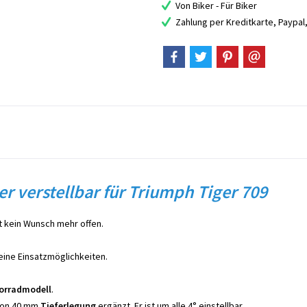
Von Biker - Für Biker
Zahlung per Kreditkarte, Paypa
r verstellbar für Triumph Tiger 709
t kein Wunsch mehr offen.
eine Einsatzmöglichkeiten.
orradmodell
.
 von 40 mm
Tieferlegung
ergänzt. Er ist um alle 4° einstellbar.