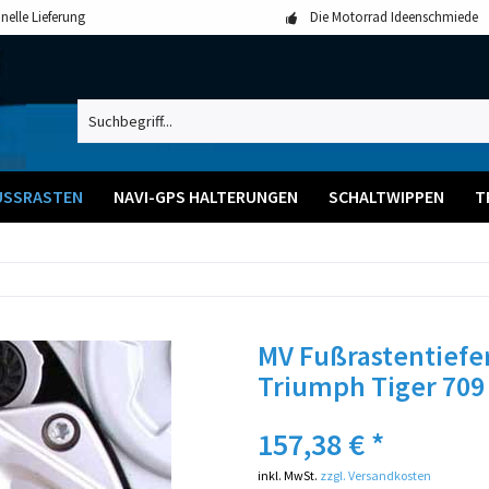
nelle Lieferung
Die Motorrad Ideenschmiede
USSRASTEN
NAVI-GPS HALTERUNGEN
SCHALTWIPPEN
T
MV Fußrastentiefer
Triumph Tiger 709
157,38 € *
inkl. MwSt.
zzgl. Versandkosten