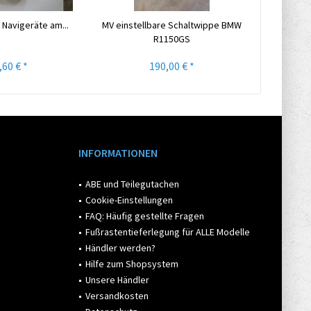
 Navigeräte am...
MV einstellbare Schaltwippe BMW
MV Roh
R1150GS
Lenk
,60 € *
190,00 € *
INFORMATIONEN
ABE und Teilegutachen
Cookie-Einstellungen
FAQ: Häufig gestellte Fragen
Fußrastentieferlegung für ALLE Modelle
Händler werden?
Hilfe zum Shopsystem
Unsere Händler
Versandkosten