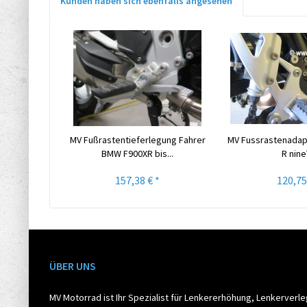
Kunden haben sich ebenfalls angesehen
MV Fußrastentieferlegung Fahrer
MV Fussrastenadap
BMW F900XR bis...
R nineT
157,38 € *
120,75
ÜBER UNS
MV Motorrad ist Ihr Spezialist für Lenkererhöhung, Lenkerverl