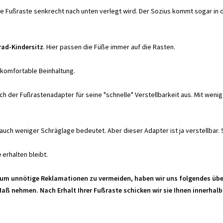
ie Fußraste senkrecht nach unten verlegt wird. Der Sozius kommt sogar in d
rad-Kindersitz
. Hier passen die Füße immer auf die Rasten.
 komfortable Beinhaltung.
ch der Fußrastenadapter für seine "schnelle" Verstellbarkeit aus. Mit weni
uch weniger Schräglage bedeutet. Aber dieser Adapter ist ja verstellbar. So
e
erhalten bleibt.
um unnötige Reklamationen zu vermeiden, haben wir uns folgendes übe
Maß nehmen. Nach Erhalt Ihrer Fußraste schicken wir sie Ihnen innerhal