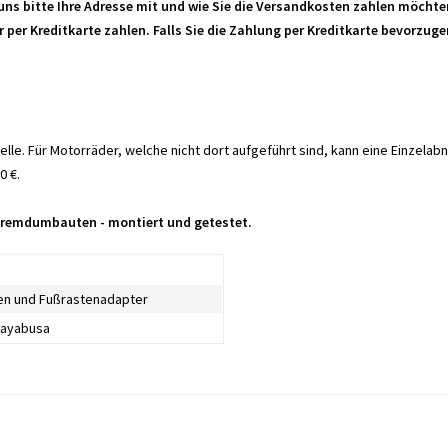
e uns bitte Ihre Adresse mit und wie Sie die Versandkosten zahlen möcht
r per Kreditkarte zahlen. Falls Sie die Zahlung per Kreditkarte bevorzug
lle. Für Motorräder, welche nicht dort aufgeführt sind, kann eine Einze
0 €.
 Fremdumbauten - montiert und getestet.
en und Fußrastenadapter
Hayabusa