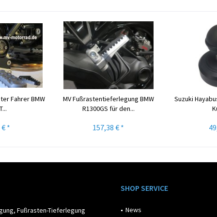
ter Fahrer BMW
MV Fußrastentieferlegung BMW
Suzuki Hayabu
...
R1300GS für den...
K
 € *
157,38 € *
49
SHOP SERVICE
News
egung, Fußrasten-Tieferlegung