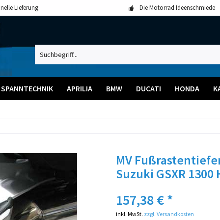
nelle Lieferung
Die Motorrad Ideenschmiede
SPANNTECHNIK
APRILIA
BMW
DUCATI
HONDA
K
MV Fußrastentiefer
Suzuki GSXR 1300 
157,38 € *
inkl. MwSt.
zzgl. Versandkosten