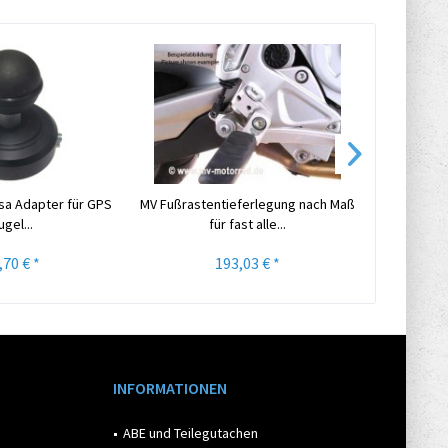
sa Adapter für GPS
MV Fußrastentieferlegung nach Maß
MV Fußrast
ugel...
für fast alle...
ve
,70 € *
193,03 € *
INFORMATIONEN
ABE und Teilegutachen