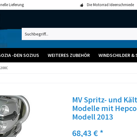
nelle Lieferung
Die Motorrad Ideenschmiede
SOZIA -DEN SOZIUS
WEITERES ZUBEHÖR
WINDSCHILDER & 
1200C
MV Spritz- und Käl
Modelle mit Hepco
Modell 2013
68,43 € *