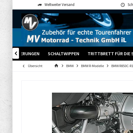
Weltweiter Versand
Sch
-GPS HALTERUNGEN
SCHALTWIPPEN
TRITTBRETT FÜR DIE 

Übersicht
BMW
BMW R-Modelle
BMW R850C-R