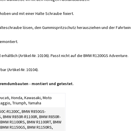
hoben und mit einer Halte Schraube fixiert.
Halteschraube lösen, den Gummispritzschutz herausziehen und der Fahrtwi
emontiert.
il erhältlich (Artikel-Nr. 10106). Passt nicht auf die BMW R1200GS Adventure.
ar (Artikel-Nr. 10104).
 Fremdumbauten - montiert und getestet.
 Ducati, Honda, Kawasaki, Moto
iaggio, Triumph, Yamaha
0C-R1200C, BMW R850GS-
, BMW R850R-R1100R, BMW R850R-
 BMW R1100RS, BMW R1100RT, BMW
 BMW R1150GS, BMW R1150RS,