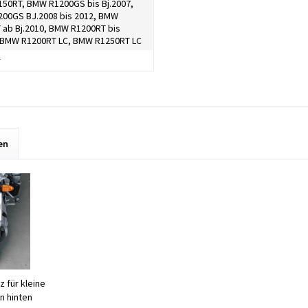
50RT, BMW R1200GS bis Bj.2007,
00GS BJ.2008 bis 2012, BMW
 ab Bj.2010, BMW R1200RT bis
, BMW R1200RT LC, BMW R1250RT LC
r
en
z für kleine
n hinten