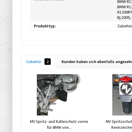
BMW R11
BMW R12
R1200RT
Bj.2009
Produkttyp:
Zubehö
Zubehör
2
Kunden haben sich ebenfalls angeseh
MV Spritz- und Kälteschutz vorne
MV Spritzschut
für BMW von...
Kennzeiche