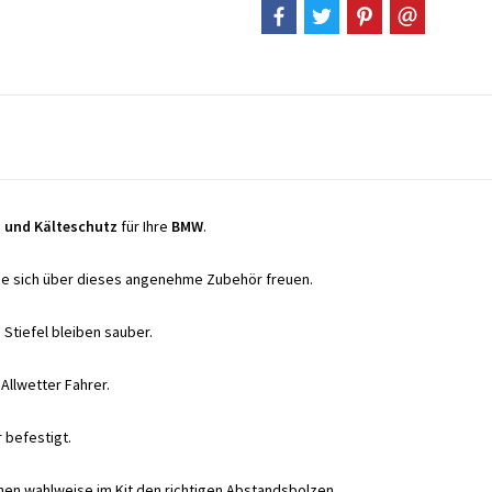
- und Kälteschutz
für Ihre
BMW
.
Sie sich über dieses angenehme Zubehör freuen.
Stiefel bleiben sauber.
 Allwetter Fahrer.
 befestigt.
nen wahlweise im Kit den richtigen Abstandsbolzen.